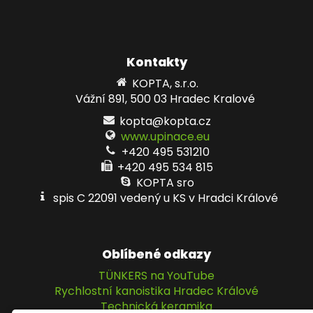
Kontakty
KOPTA, s.r.o.
Vážní 891, 500 03 Hradec Kralové
kopta@kopta.cz
www.upinace.eu
+420 495 531210
+420 495 534 815
KOPTA sro
spis C 22091 vedený u KS v Hradci Králové
Oblíbené odkazy
TÜNKERS na YouTube
Rychlostní kanoistika Hradec Králové
Technická keramika