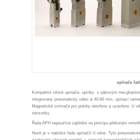
upínače řady AP
Kompaktní silové upínače, upínky s pákovým mecghanismem
integrovaný pneumatický válec ø 40-80 mm, upínací rameno
Magnetické snímače pro polohy otevřeno a uzavřeno. U vět
senzoriky.
Řada APH nepoužívá zajištění na principu překonání mrtvé
Nově je v nabídce řada upínačů U série. Tyto pneumatické
zachování silových poměrů a zároveň kompaktnějších zást