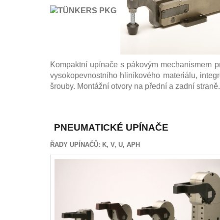
Kompaktní
upínače
s
pákovým mechanismem
p
vysokopevnostního
hliníkového materiálu
, integ
šrouby.
Montážní otvory
na přední
a zadní straně
PNEUMATICKÉ UPÍNAČE
ŘADY UPÍNAČŮ: K, V, U, APH