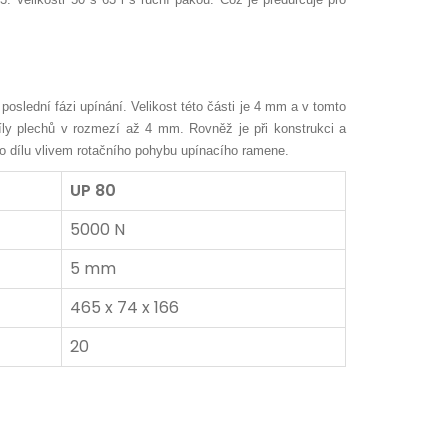
slední fázi upínání. Velikost této části je 4 mm a v tomto
íly plechů v rozmezí až 4 mm. Rovněž je při konstrukci a
 dílu vlivem rotačního pohybu upínacího ramene.
UP 80
5000 N
5 mm
465 x 74 x 166
20