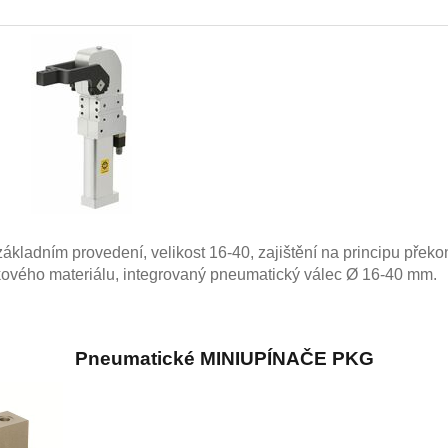
základním provedení
, velikost
16-40
,
zajištění na principu pře
kového materiálu
, integrovaný
pneumatický
válec
Ø
16-40 mm.
Pneumatické MINIUPÍNAČE PKG