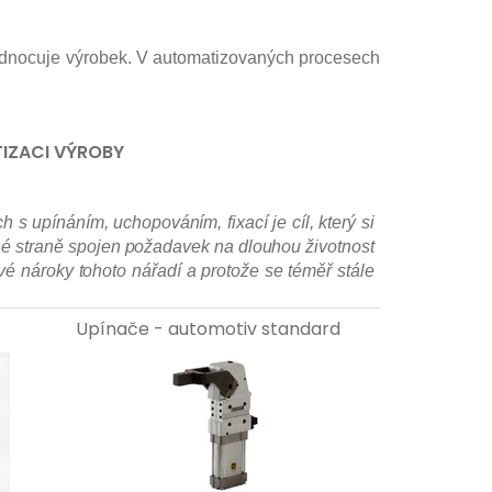
odnocuje výrobek. V automatizovaných procesech
IZACI VÝROBY
 s upínáním, uchopováním, fixací je cíl, který si
dné straně spojen požadavek na dlouhou životnost
vé nároky tohoto nářadí a protože se téměř stále
Upínače - automotiv standard