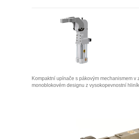
Kompaktní
upínače
s
pákovým mechanismem
v
monoblokovém
designu
z
vysokopevnostní
hliní