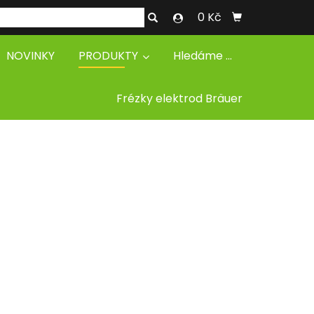
0 Kč
NOVINKY
PRODUKTY
Hledáme ...
Frézky elektrod Bräuer