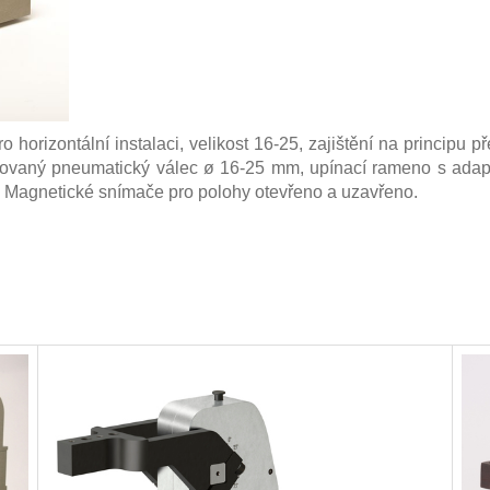
ro
horizontální instalaci
, velikost
16-25
,
zajištění na principu 
rovaný
pneumatický válec
ø
16-25 mm
, upínací
rameno s
adap
. M
agnetické
snímače
pro
polohy otevřeno
a uzavřeno
.