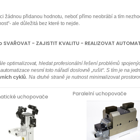
kci žádnou přidanou hodnotu, neboť přímo neobrábí a tím nezh
st“- ale důležitá bez které to nejde.
bo SVAŘOVAT
- ZAJISTIT KVALITU
- REALIZOVAT AUTOMAT
ále optimalizovat, hledat profesionální řešení problémů spojených
 automatizace nesmí toto nářadí doslovně „rušit“. S tím je na je
vních cyklů
.
Na druhé straně je nutnost minimalizovat prostoro
Paralelní uchopovače
atické uchopovače