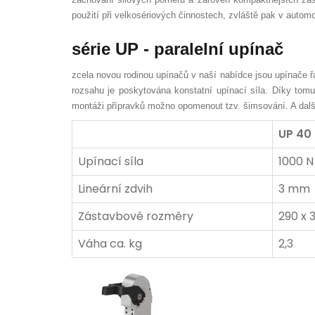
použití při velkosériových činnostech, zvláště pak v auto
série UP - paralelní upínač
zcela novou rodinou upínačů v naší nabídce jsou upínače ř
rozsahu je poskytována konstatní upínací síla. Díky tom
montáži přípravků možno opomenout tzv. šimsování. A dal
UP 40
Upínací síla
1000 N
Lineární zdvih
3 mm
Zástavbové rozměry
290 x 
Váha ca. kg
2,3