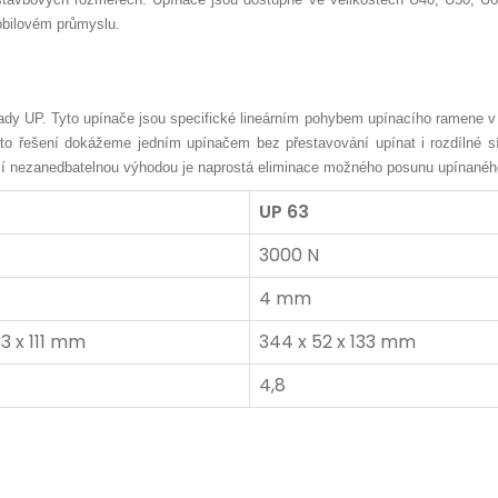
mobilovém průmyslu.
ady UP. Tyto upínače jsou specifické lineárním pohybem upínacího ramene v po
uto řešení dokážeme jedním upínačem bez přestavování upínat i rozdílné s
ší nezanedbatelnou výhodou je naprostá eliminace možného posunu upínaného
UP 63
3000 N
4 mm
33 x 111 mm
344 x 52 x 133 mm
4,8