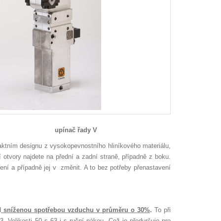
ač řady V
ktním designu z vysokopevnostního hliníkového materiálu,
otvory najdete na přední a zadní straně, případně z boku.
ní a případně jej v změnit. A to bez potřeby přenastavení
d
s
níženou spotřebou vzduchu v průměru o 30%
.
To při
Velikosti 50 s 63 i s ruční pákou. Což je předurčuje pro