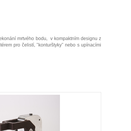
překonání mrtvého bodu
,
v
kompaktním
designu z
térem pro
čelistí
, "konturštyky"
nebo s
upínacími