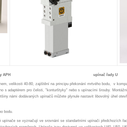
H upínač řady U upín
, velikosti 40-80, zajištění na principu překonání mrtvého bodu, v kompa
 s adaptérem pro čelisti, "konturštyky" nebo s upínacími šrouby. Montážní 
šiny námi dodávaných upínačů můžete plynule nastavit libovolný úhel otevře
ho bodu.
 upínače se vyznačují ve srovnání se standartními upínači předchozích řa
avbových rozměrech. Upínače jsou dostupné ve velikostech U40, U50, U63. 