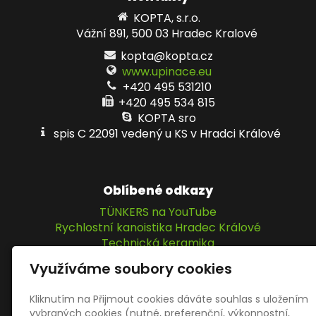
KOPTA, s.r.o.
Vážní 891, 500 03 Hradec Kralové
kopta@kopta.cz
www.upinace.eu
+420 495 531210
+420 495 534 815
KOPTA sro
spis C 22091 vedený u KS v Hradci Králové
Oblíbené odkazy
TÜNKERS na YouTube
Rychlostní kanoistika Hradec Králové
Technická keramika
IPM Elektromatic GmbH
Využíváme soubory cookies
KOPTA, s.r.o.
Kliknutím na Přijmout cookies dáváte souhlas s uložením
vybraných cookies (nutné, preferenční, výkonnostní,