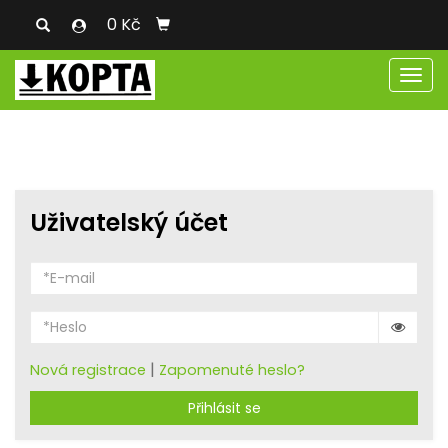
0 Kč
Men
Uživatelský účet
|
Nová registrace
Zapomenuté heslo?
Přihlásit se