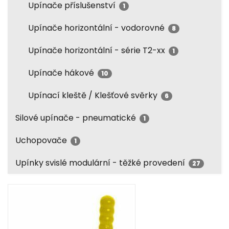
Upínače příslušenství
1
Upínače horizontální - vodorovné
8
Upínače horizontální - série T2-xx
1
Upínače hákové
10
Upínací kleště / Klešťové svěrky
6
Silové upínače - pneumatické
1
Uchopovače
1
Upínky svislé modulární - těžké provedení
27