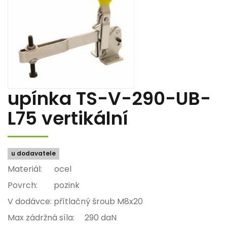
upínka TS-V-290-UB-
L75 vertikální
u dodavatele
Materiál: ocel
Povrch: pozink
V dodávce: přítlačný šroub M8x20
Max zádržná síla: 290 daN