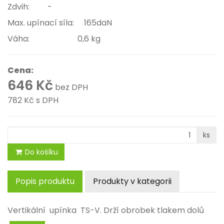
Zdvih: -
Max. upínací síla: 165daN
Váha: 0,6 kg
Cena:
646 Kč
bez DPH
782 Kč
s DPH
ks
Do košíku
Popis produktu
Produkty v kategorii
Vertikální upínka TS-V. Drží obrobek tlakem dolů