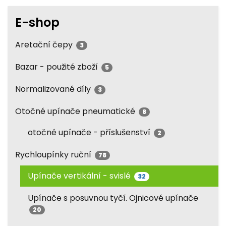
E-shop
Aretační čepy
3
Bazar - použité zboží
5
Normalizované díly
3
Otočné upínače pneumatické
8
otočné upínače - příslušenství
2
Rychloupínky ruční
78
Upínače vertikální - svislé
32
Upínače s posuvnou tyčí. Ojnicové upínače
20