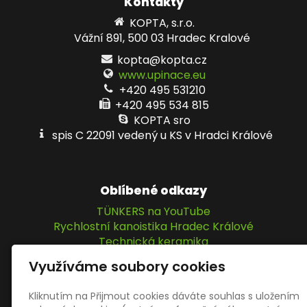
Kontakty
KOPTA, s.r.o.
Vážní 891, 500 03 Hradec Kralové
kopta@kopta.cz
www.upinace.eu
+420 495 531210
+420 495 534 815
KOPTA sro
spis C 22091 vedený u KS v Hradci Králové
Oblíbené odkazy
TÜNKERS na YouTube
Rychlostní kanoistika Hradec Králové
Technická keramika
IPM Elektromatic GmbH
Využíváme soubory cookies
KOPTA, s.r.o.
Kliknutím na Přijmout cookies dáváte souhlas s uložením