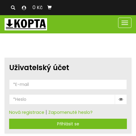
0 Kč
Men
Uživatelský účet
|
Nová registrace
Zapomenuté heslo?
Přihlásit se