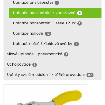
Upínače příslušenství
1
Upínače horizontální - vodorovné
8
Upínače horizontální - série T2-xx
1
Upínače hákové
10
Upínací kleště / Klešťové svěrky
6
Silové upínače - pneumatické
1
Uchopovače
1
Upínky svislé modulární - těžké provedení
27