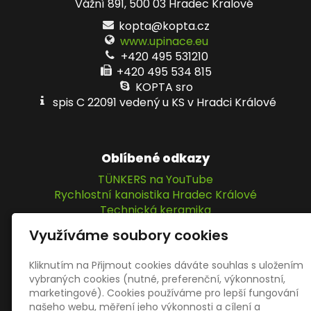
Vážní 891, 500 03 Hradec Kralové
kopta@kopta.cz
www.upinace.eu
+420 495 531210
+420 495 534 815
KOPTA sro
spis C 22091 vedený u KS v Hradci Králové
Oblíbené odkazy
TÜNKERS na YouTube
Rychlostní kanoistika Hradec Králové
Technická keramika
IPM Elektromatic GmbH
Využíváme soubory cookies
KOPTA, s.r.o.
Kliknutím na Přijmout cookies dáváte souhlas s uložením
vybraných cookies (nutné, preferenční, výkonnostní,
Sociální sítě
marketingové). Cookies používáme pro lepší fungování
našeho webu, měření jeho výkonnosti a cílení a