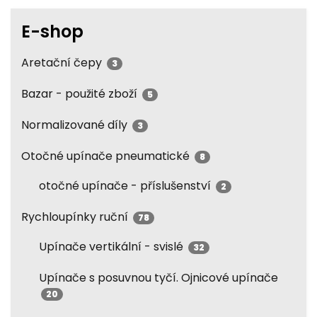
E-shop
Aretační čepy
3
Bazar - použité zboží
5
Normalizované díly
3
Otočné upínače pneumatické
8
otočné upínače - příslušenství
2
Rychloupínky ruční
78
Upínače vertikální - svislé
32
Upínače s posuvnou tyčí. Ojnicové upínače
20