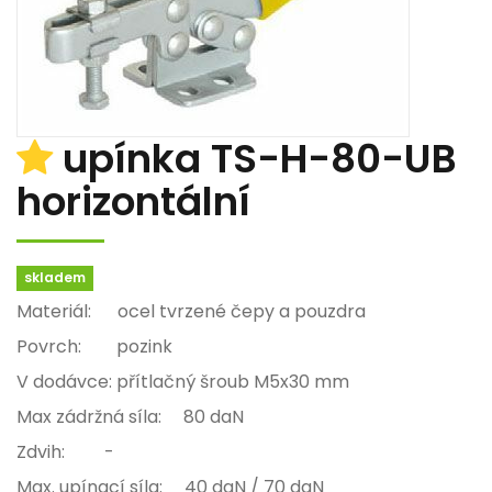
upínka TS-H-80-UB
horizontální
skladem
Materiál: ocel tvrzené čepy a pouzdra
Povrch: pozink
V dodávce: přítlačný šroub M5x30 mm
Max zádržná síla: 80 daN
Zdvih: -
Max. upínací síla: 40 daN / 70 daN