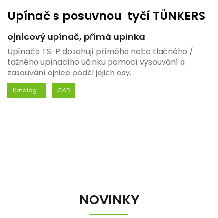
Upínač s posuvnou tyčí TÜNKERS
ojnicový upínač, přímá upínka
Upínače TS-P dosahují přímého nebo tlačného /
tažného upínacího účinku pomocí vysouvání a
zasouvání ojnice podél jejich osy.
Katalog
CAD
NOVINKY