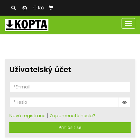
0 Kč
Men
Uživatelský účet
|
Nová registrace
Zapomenuté heslo?
Přihlásit se