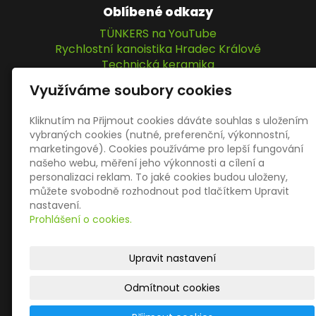
Oblíbené odkazy
TÜNKERS na YouTube
Rychlostní kanoistika Hradec Králové
Technická keramika
IPM Elektromatic GmbH
Využíváme soubory cookies
KOPTA, s.r.o.
Kliknutím na Přijmout cookies dáváte souhlas s uložením
vybraných cookies (nutné, preferenční, výkonnostní,
Sociální sítě
marketingové). Cookies používáme pro lepší fungování
našeho webu, měření jeho výkonnosti a cílení a
personalizaci reklam. To jaké cookies budou uloženy,
můžete svobodně rozhodnout pod tlačítkem Upravit
nastavení.
Prohlášení o cookies.
© 2026
KOPTA, s.r.o.
– VÍCE NEŽ JEN UPÍNÁNÍ
|
Mapa
Upravit nastavení
webu
Odmítnout cookies