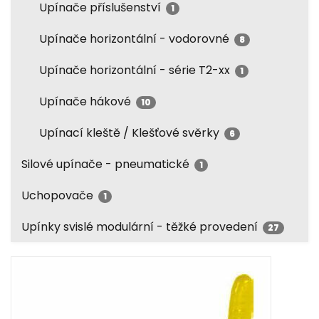
Upínače příslušenství
1
Upínače horizontální - vodorovné
8
Upínače horizontální - série T2-xx
1
Upínače hákové
10
Upínací kleště / Klešťové svěrky
6
Silové upínače - pneumatické
1
Uchopovače
1
Upínky svislé modulární - těžké provedení
27