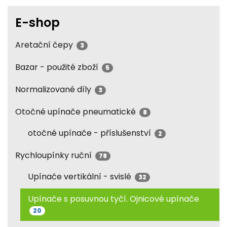
E-shop
Aretační čepy
3
Bazar - použité zboží
5
Normalizované díly
3
Otočné upínače pneumatické
8
otočné upínače - příslušenství
2
Rychloupínky ruční
78
Upínače vertikální - svislé
32
Upínače s posuvnou tyčí. Ojnicové upínače
20