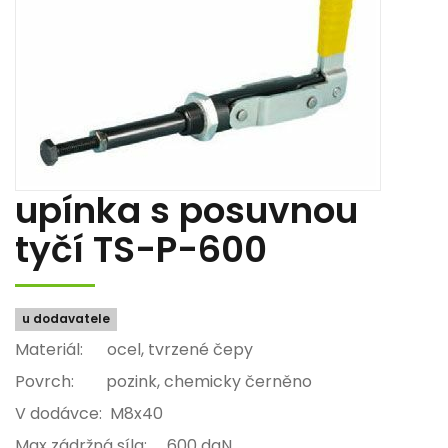
upínka s posuvnou
tyčí TS-P-600
u dodavatele
Materiál: ocel, tvrzené čepy
Povrch: pozink, chemicky černěno
V dodávce: M8x40
Max zádržná síla: 600 daN