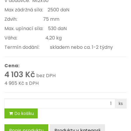
V dodávce: M12x50
Max zádržná síla: 2500 daN
Zdvih: 75 mm
Max. upínací síla: 530 daN
Váha: 4,20 kg
Termín dodání: skladem nebo ca. 1-2 týdny
Cena:
4 103 Kč
bez DPH
4 965 Kč
s DPH
ks
Do košíku
Popis produktu
Produkty v kategorii