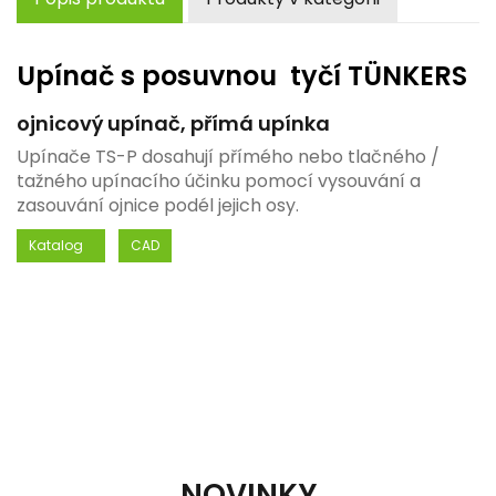
Upínač s posuvnou tyčí TÜNKERS
ojnicový upínač, přímá upínka
Upínače TS-P dosahují přímého nebo tlačného /
tažného upínacího účinku pomocí vysouvání a
zasouvání ojnice podél jejich osy.
Katalog
CAD
NOVINKY