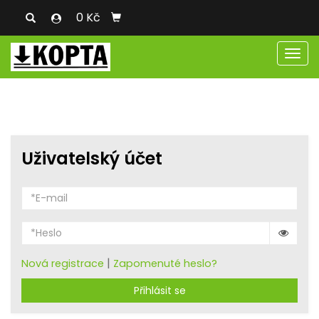
0 Kč
Men
Uživatelský účet
|
Nová registrace
Zapomenuté heslo?
Přihlásit se