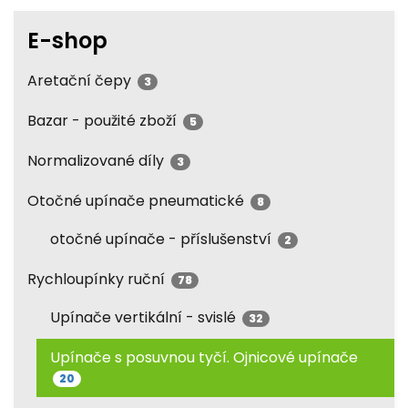
E-shop
Aretační čepy
3
Bazar - použité zboží
5
Normalizované díly
3
Otočné upínače pneumatické
8
otočné upínače - příslušenství
2
Rychloupínky ruční
78
Upínače vertikální - svislé
32
Upínače s posuvnou tyčí. Ojnicové upínače
20