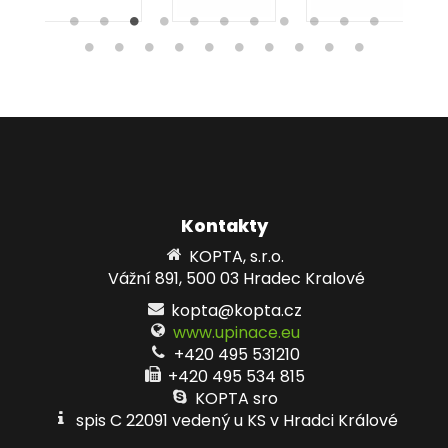
Kontakty
KOPTA, s.r.o.
Vážní 891, 500 03 Hradec Kralové
kopta@kopta.cz
www.upinace.eu
+420 495 531210
+420 495 534 815
KOPTA sro
spis C 22091 vedený u KS v Hradci Králové