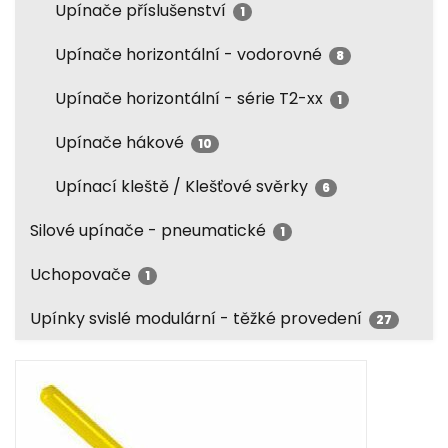
Upínače příslušenství
1
Upínače horizontální - vodorovné
8
Upínače horizontální - série T2-xx
1
Upínače hákové
10
Upínací kleště / Klešťové svěrky
6
Silové upínače - pneumatické
1
Uchopovače
1
Upínky svislé modulární - těžké provedení
27