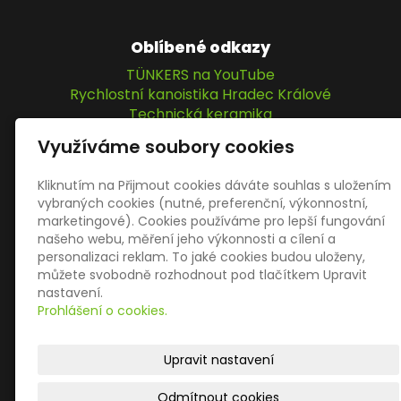
Oblíbené odkazy
TÜNKERS na YouTube
Rychlostní kanoistika Hradec Králové
Technická keramika
IPM Elektromatic GmbH
Využíváme soubory cookies
KOPTA, s.r.o.
Kliknutím na Přijmout cookies dáváte souhlas s uložením
vybraných cookies (nutné, preferenční, výkonnostní,
Sociální sítě
marketingové). Cookies používáme pro lepší fungování
našeho webu, měření jeho výkonnosti a cílení a
personalizaci reklam. To jaké cookies budou uloženy,
můžete svobodně rozhodnout pod tlačítkem Upravit
nastavení.
Prohlášení o cookies.
© 2026
KOPTA, s.r.o.
– VÍCE NEŽ JEN UPÍNÁNÍ
|
Mapa
Upravit nastavení
webu
Odmítnout cookies