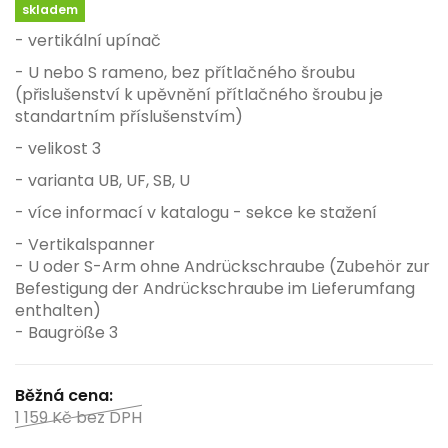
skladem
- vertikální upínač
- U nebo S rameno, bez přítlačného šroubu
(přislušenství k upěvnění přítlačného šroubu je
standartním příslušenstvím)
- velikost 3
- varianta UB, UF, SB, U
- více informací v katalogu - sekce ke stažení
- Vertikalspanner
-
U oder S-Arm ohne Andrückschraube
(Zubehör zur
Befestigung der Andrückschraube im Lieferumfang
enthalten)
- Baugröße 3
Běžná cena:
1 159 Kč
bez DPH