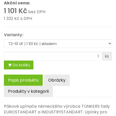
Akční cena:
1 101 Kč
bez DPH
1 332 Kč
s DPH
Varianty:
ks
Do košíku
Popis produktu
Obrázky
Produkty v kategorii
Pákové upínače německého výrobce TÜNKERS řady
EUROSTANDART a INDUSTRYSTANDART. Upínky pro