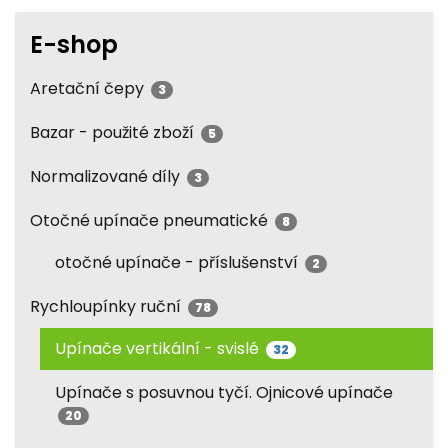
E-shop
Aretační čepy
3
Bazar - použité zboží
5
Normalizované díly
3
Otočné upínače pneumatické
8
otočné upínače - příslušenství
2
Rychloupínky ruční
78
Upínače vertikální - svislé
32
Upínače s posuvnou tyčí. Ojnicové upínače
20