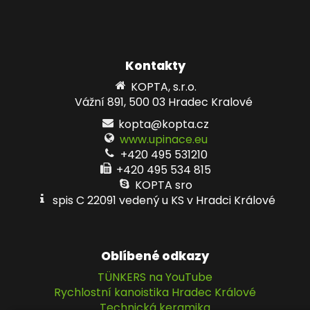
Kontakty
KOPTA, s.r.o.
Vážní 891, 500 03 Hradec Kralové
kopta@kopta.cz
www.upinace.eu
+420 495 531210
+420 495 534 815
KOPTA sro
spis C 22091 vedený u KS v Hradci Králové
Oblíbené odkazy
TÜNKERS na YouTube
Rychlostní kanoistika Hradec Králové
Technická keramika