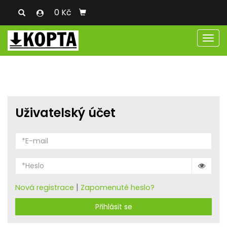
0 Kč
Men
Uživatelský účet
|
Nová registrace
Zapomenuté heslo?
Přihlásit se