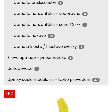
Upínače příslušenství
1
Upínače horizontální - vodorovné
8
Upínače horizontální - série T2-xx
1
Upínače hákové
10
Upínací kleště / Klešťové svěrky
6
Silové upínače - pneumatické
1
Uchopovače
1
Upínky svislé modulární - těžké provedení
27
-5%