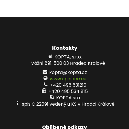
Kontakty
KOPTA, s.r.o.
Vážní 891, 500 03 Hradec Kralové
kopta@kopta.cz
www.upinace.eu
+420 495 531210
+420 495 534 815
KOPTA sro
spis C 22091 vedený u KS v Hradci Králové
Oblíbené odkazy