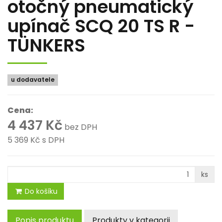
otočný pneumatický
upínač SCQ 20 TS R -
TÜNKERS
u dodavatele
Cena:
4 437 Kč
bez DPH
5 369 Kč
s DPH
ks
Do košíku
Popis produktu
Produkty v kategorii