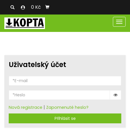
0 Kč
Men
Uživatelský účet
|
Nová registrace
Zapomenuté heslo?
Přihlásit se