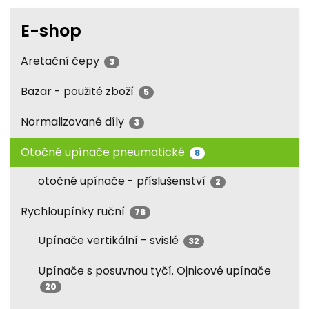
E-shop
Aretační čepy
3
Bazar - použité zboží
5
Normalizované díly
3
Otočné upínače pneumatické
8
otočné upínače - příslušenství
2
Rychloupínky ruční
78
Upínače vertikální - svislé
32
Upínače s posuvnou tyčí. Ojnicové upínače
20