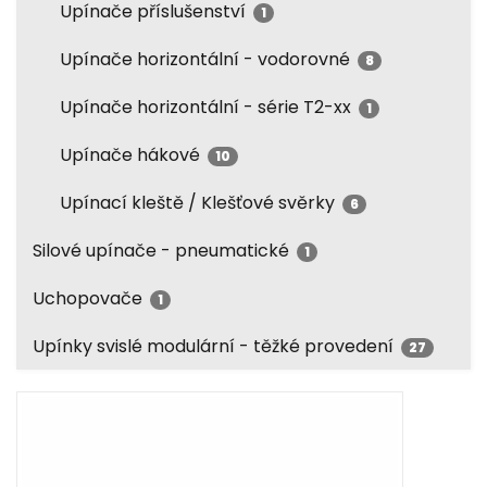
Upínače příslušenství
1
Upínače horizontální - vodorovné
8
Upínače horizontální - série T2-xx
1
Upínače hákové
10
Upínací kleště / Klešťové svěrky
6
Silové upínače - pneumatické
1
Uchopovače
1
Upínky svislé modulární - těžké provedení
27