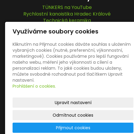
TÜNKERS na YouTube
Rychlostní kanoistika Hradec Králové
Technická keramika
IPM Elektromatic GmbH
Využíváme soubory cookies
KOPTA, s.r.o.
Kliknutím na Přijmout cookies dáváte souhlas s uložením
vybraných cookies (nutné, preferenční, výkonnostní,
Sociální sítě
marketingové). Cookies používáme pro lepší fungování
našeho webu, měření jeho výkonnosti a cílení a
personalizaci reklam. To jaké cookies budou uloženy,
můžete svobodně rozhodnout pod tlačítkem Upravit
nastavení.
Prohlášení o cookies.
© 2026
KOPTA, s.r.o.
– VÍCE NEŽ JEN UPÍNÁNÍ
|
Mapa
Upravit nastavení
webu
Odmítnout cookies
inPage
–
webové stránky
s AI,
doména
a
webhosting
Přijmout cookies