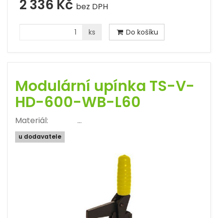
2 336 Kč
bez DPH
ks
Do košíku
Modulární upínka TS-V-
HD-600-WB-L60
Materiál: …
u dodavatele