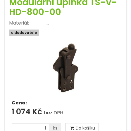
Modulární upínka TS-V-
HD-800-00
Materiál: …
u dodavatele
Cena:
1 074 Kč
bez DPH
ks
Do košíku