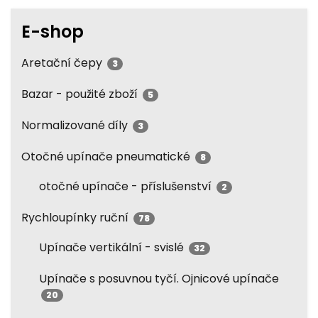
E-shop
Aretační čepy
3
Bazar - použité zboží
5
Normalizované díly
3
Otočné upínače pneumatické
8
otočné upínače - příslušenství
2
Rychloupínky ruční
78
Upínače vertikální - svislé
32
Upínače s posuvnou tyčí. Ojnicové upínače
20