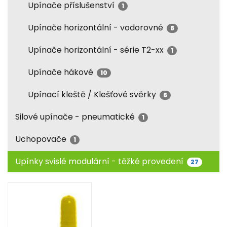
Upínače příslušenství
1
Upínače horizontální - vodorovné
8
Upínače horizontální - série T2-xx
1
Upínače hákové
10
Upínací kleště / Klešťové svěrky
6
Silové upínače - pneumatické
1
Uchopovače
1
Upínky svislé modulární - těžké provedení
27