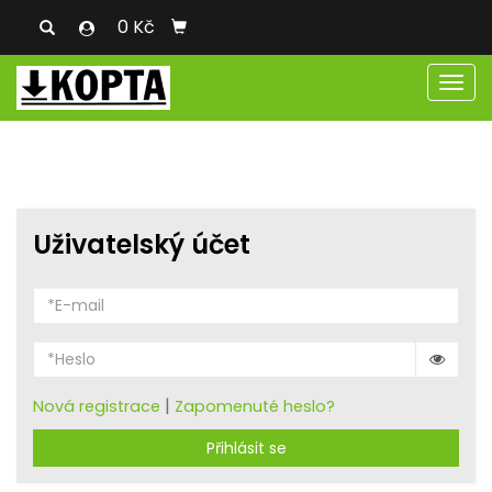
0 Kč
Men
Uživatelský účet
|
Nová registrace
Zapomenuté heslo?
Přihlásit se