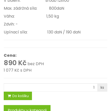
V balení: šroub 12x100
Max. zádržná síla: 800daN
Váha: 1,50 kg
Zdvih: -
Upínací síla: 130 daN / 190 daN
Cena:
890 Kč
bez DPH
1 077 Kč
s DPH
ks
Do košíku
Produkty v kategorii