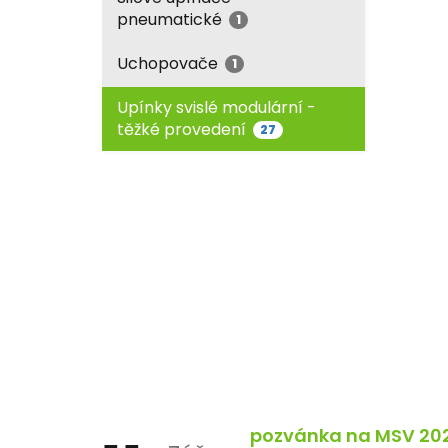
pneumatické
1
Uchopovače
1
Upínky svislé modulární -
těžké provedení
27
pozvánka na MSV 20