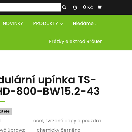
0 Kč
NOVINKY
PRODUKTY
Hledáme ...
Frézky elektrod Bräuer
ulární upínka TS-
HD-800-BW15.2-43
atele
iál: ocel, tvrzené čepy a pouzdra
ová úprava: chemicky černěno