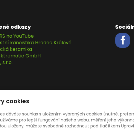
ené odkazy
Sociáln
RS na YouTube
stní kanoistika Hradec Králové
cká keramika
lektromatic GmbH
s.r.o.
y cookies
ies dáváte souhlas s uložením vybraných cookies (nutné, prefer
žíváme pro lepší fungování našeho webu, měření jeho výkonnost
udou uloženy, můžete svobodně rozhodnout pod tlačítkem Upravi