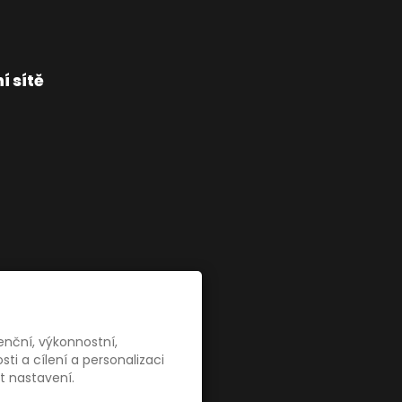
í sítě
enční, výkonnostní,
i a cílení a personalizaci
t nastavení.