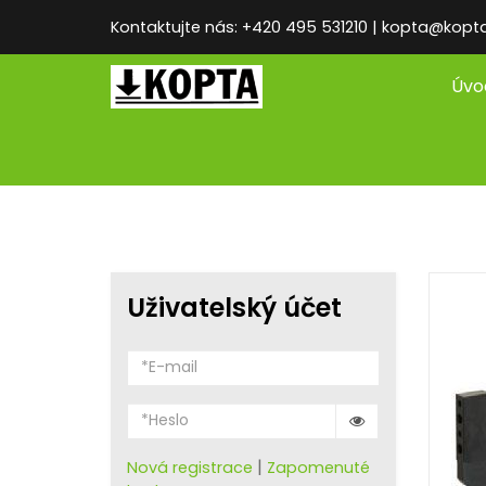
Kontaktujte nás: +420 495 531210 | kopta@kopt
Úvo
Uživatelský účet
|
Nová registrace
Zapomenuté