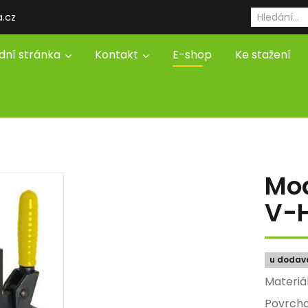
a.cz
dní stránka
Kontakt
E-shop
Ke stažení
Mod
V-
u dodav
Mater
Povrch