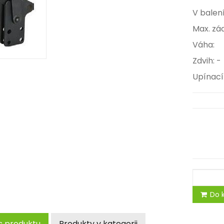
V b
Max. z
Váh
Zdvih: -
Upína
Do k
s produktu
Produkty v kategorii