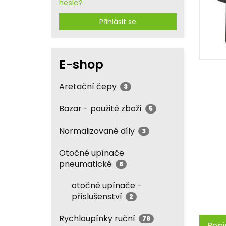
heslo?
Přihlásit se
E-shop
Aretační čepy
3
Bazar - použité zboží
5
Normalizované díly
3
Otočné upínače
pneumatické
8
otočné upínače -
příslušenství
2
Rychloupínky ruční
78
Popi