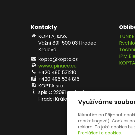
Kontakty
Oblíb
KOPTA, s.r.o.
TÜNKE
Vážní 891, 500 03 Hradec
Rychlo
Kralové
Techni
IPM E
kopta@kopta.cz
KOPTA, 
www.upinace.eu
+420 495 531210
+420 495 534 815
KOPTA sro
spis C 22091 vedený u KS v
Hradci Králové
Využíváme soubor
Kliknutím na Přijmout cook
marketingové). Cookies pou
reklam. To jaké cookies b
Prohlášení o cookies.