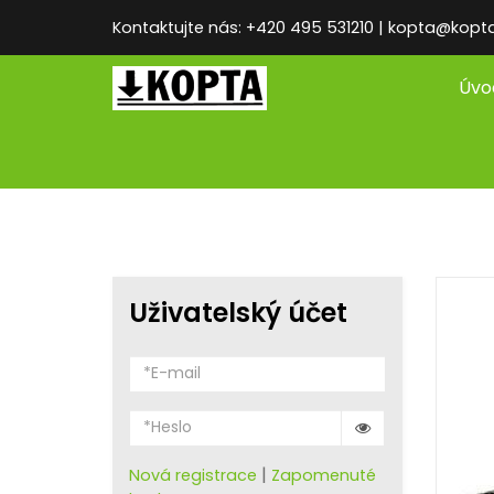
Kontaktujte nás: +420 495 531210 | kopta@kopt
Úvo
Uživatelský účet
|
Nová registrace
Zapomenuté