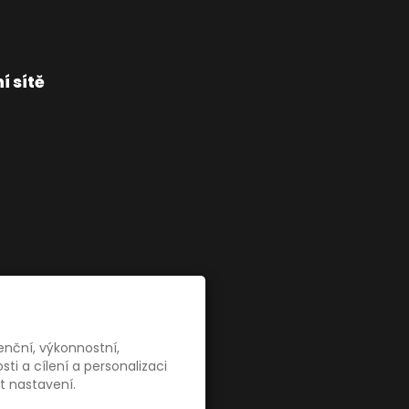
í sítě
enční, výkonnostní,
i a cílení a personalizaci
t nastavení.