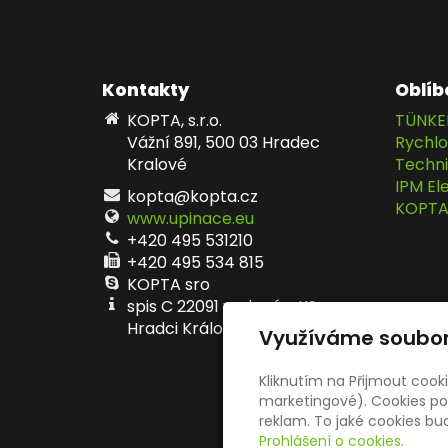
Kontakty
Oblíb
KOPTA, s.r.o.
TÜNKE
Vážní 891, 500 03 Hradec
Rychlo
Kralové
Techni
IPM E
kopta@kopta.cz
KOPTA, 
www.upinace.eu
+420 495 531210
+420 495 534 815
KOPTA sro
spis C 22091 vedený u KS v
Hradci Králové
Využíváme soubor
Kliknutím na Přijmout cook
marketingové). Cookies pou
reklam. To jaké cookies b
Prohlášení o cookies.