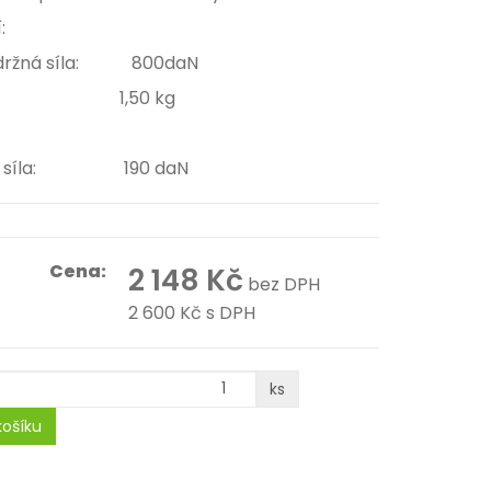
alení:
ádržná síla: 800daN
a: 1,50 kg
cí síla: 190 daN
Cena:
2 148 Kč
bez DPH
2 600 Kč
s DPH
ks
ošíku