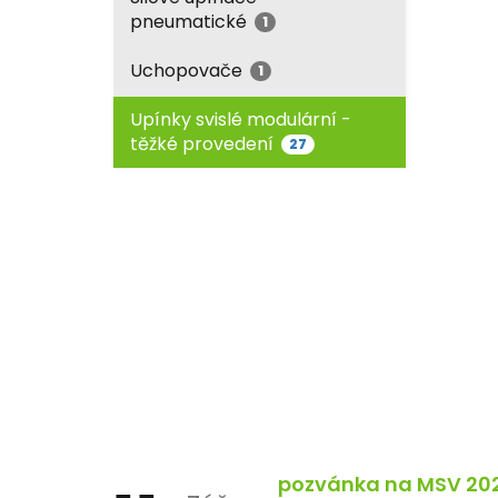
pneumatické
1
Uchopovače
1
Upínky svislé modulární -
těžké provedení
27
pozvánka na MSV 20