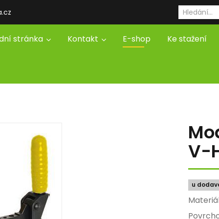
a.cz
dní stránka
Kontakt
E-shop
Ke stažení
Mod
V-
u dodav
Mater
Povrch