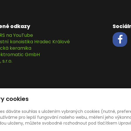
ené odkazy
Sociáln
RS na YouTube
stní kanoistika Hradec Králové
cká keramika
lektromatic GmbH
s.r.o.
y cookies
ies dáváte souhlas s uložením vybraných cookies (nutné, prefer
žíváme pro lepší fungování našeho webu, měření jeho výkonnost
udou uloženy, můžete svobodně rozhodnout pod tlačítkem Upravi