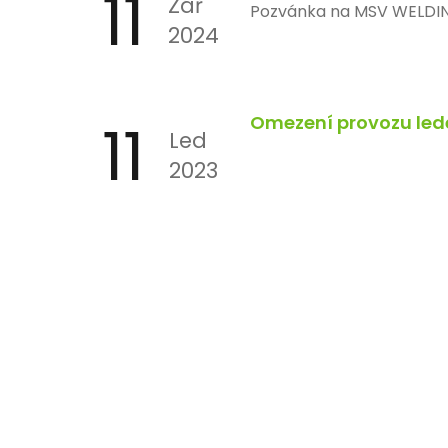
11
Zář
Pozvánka na MSV WELDI
2024
11
Omezení provozu led
Led
2023