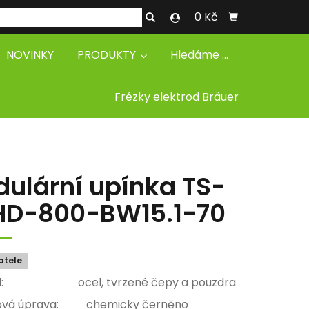
0 Kč
NOVINKY
PRODUKTY
Hledáme ...
Frézky elektrod Bräuer
ulární upínka TS-
HD-800-BW15.1-70
atele
iál: ocel, tvrzené čepy a pouzdra
ová úprava: chemicky černěno