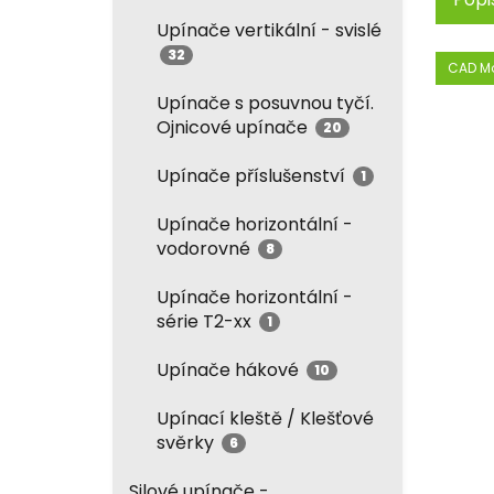
Upínače vertikální - svislé
32
CAD M
Upínače s posuvnou tyčí.
Ojnicové upínače
20
Upínače příslušenství
1
Upínače horizontální -
vodorovné
8
Upínače horizontální -
série T2-xx
1
Upínače hákové
10
Upínací kleště / Klešťové
svěrky
6
Silové upínače -