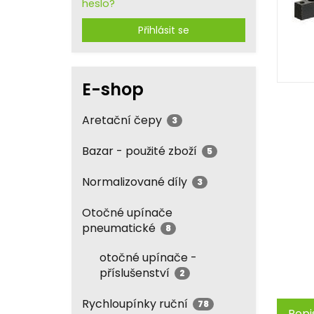
heslo?
Přihlásit se
E-shop
Aretační čepy
3
Bazar - použité zboží
5
Normalizované díly
3
Otočné upínače
pneumatické
8
otočné upínače -
příslušenství
2
Rychloupínky ruční
78
Popi