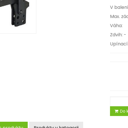
V b
Max. z
Váh
Zdvih: -
Upína
Do k
s produktu
Produkty v kategorii