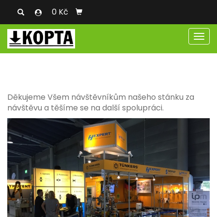
0 Kč
Men
Děkujeme Všem návštěvníkům našeho stánku za
návštěvu a těšíme se na další spolupráci.