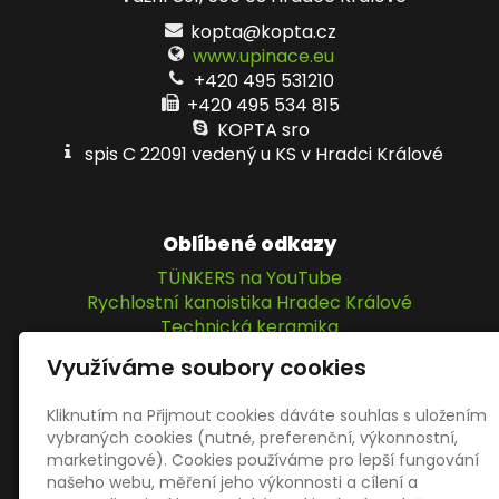
kopta@kopta.cz
www.upinace.eu
+420 495 531210
+420 495 534 815
KOPTA sro
spis C 22091 vedený u KS v Hradci Králové
Oblíbené odkazy
TÜNKERS na YouTube
Rychlostní kanoistika Hradec Králové
Technická keramika
IPM Elektromatic GmbH
Využíváme soubory cookies
KOPTA, s.r.o.
Kliknutím na Přijmout cookies dáváte souhlas s uložením
vybraných cookies (nutné, preferenční, výkonnostní,
Sociální sítě
marketingové). Cookies používáme pro lepší fungování
našeho webu, měření jeho výkonnosti a cílení a