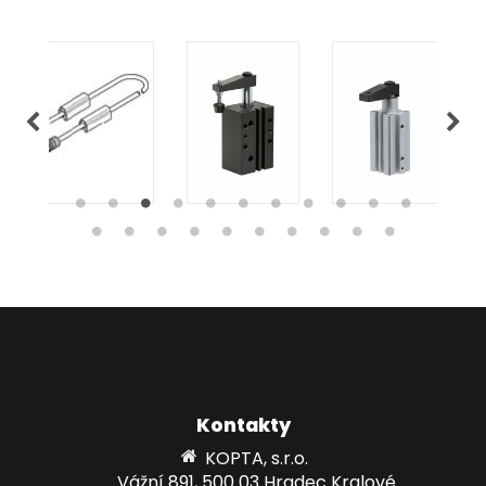
Kontakty
KOPTA, s.r.o.
Vážní 891, 500 03 Hradec Kralové