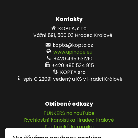
Kontakty
KOPTA, s.r.o.
Vážní 891, 500 03 Hradec Kralové
kopta@kopta.cz
www.upinace.eu
+420 495 531210
+420 495 534 815
KOPTA sro
spis C 22091 vedený u KS v Hradci Králové
Oblíbené odkazy
TÜNKERS na YouTube
Rychlostní kanoistika Hradec Králové
Technická keramika
IPM Elektromatic GmbH